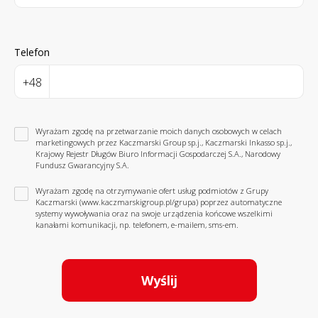
Telefon
+48
Wyrażam zgodę na przetwarzanie moich danych osobowych w celach
marketingowych przez Kaczmarski Group sp.j., Kaczmarski Inkasso sp.j.,
Krajowy Rejestr Długów Biuro Informacji Gospodarczej S.A., Narodowy
Fundusz Gwarancyjny S.A.
Wyrażam zgodę na otrzymywanie ofert usług podmiotów z Grupy
Kaczmarski (www.kaczmarskigroup.pl/grupa) poprzez automatyczne
systemy wywoływania oraz na swoje urządzenia końcowe wszelkimi
kanałami komunikacji, np. telefonem, e-mailem, sms-em.