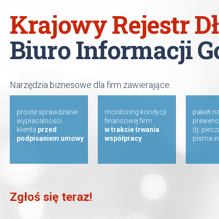
Krajowy Rejestr 
Biuro Informacji 
Narzędzia biznesowe dla firm zawierające:
proste sprawdzanie
monitoring kondycji
pakiet n
wypłacalności
finansowej firm
prewenc
klienta
przed
w trakcie trwania
(tj. piec
podpisaniem umowy
współpracy
pisma i
Zgłoś się teraz!