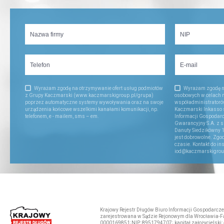
Wyrażam zgodę na otrzymywanie ofert usług podmiotów
Wyrażam zgodę n
z Grupy Kaczmarski (www.kaczmarskigroup.pl/grupa)
osobowych w celach 
poprzez automatyczne systemy wywoływania oraz na swoje
współadministratorów
urządzenia końcowe wszelkimi kanałami komunikacji, np.
Kaczmarski Inkasso sp
telefonem, e - mailem, sms – em.
Informacji Gospodar
Gwarancyjny S.A. z s
Danuty Siedzikówny 1
jest dobrowolne. Zg
czasie. Kontakt do in
iod@kaczmarskigrou
Krajowy Rejestr Długów Biuro Informacji Gospodarczej
zarejestrowana w Sądzie Rejonowym dla Wrocławia-Fa
0000169851;NIP: 8951794707; kapitał założycielski: 