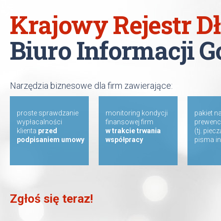
Krajowy Rejestr 
Biuro Informacji 
Narzędzia biznesowe dla firm zawierające:
proste sprawdzanie
monitoring kondycji
pakiet n
wypłacalności
finansowej firm
prewenc
klienta
przed
w trakcie trwania
(tj. piec
podpisaniem umowy
współpracy
pisma i
Zgłoś się teraz!