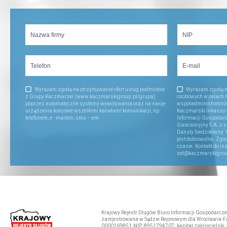
Wyrażam zgodę na otrzymywanie ofert usług podmiotów
Wyrażam zgodę n
z Grupy Kaczmarski (www.kaczmarskigroup.pl/grupa)
osobowych w celach 
poprzez automatyczne systemy wywoływania oraz na swoje
współadministratorów
urządzenia końcowe wszelkimi kanałami komunikacji, np.
Kaczmarski Inkasso sp
telefonem, e - mailem, sms – em.
Informacji Gospodar
Gwarancyjny S.A. z s
Danuty Siedzikówny 1
jest dobrowolne. Zg
czasie. Kontakt do in
iod@kaczmarskigrou
Krajowy Rejestr Długów Biuro Informacji Gospodarczej
zarejestrowana w Sądzie Rejonowym dla Wrocławia-Fa
0000169851;NIP: 8951794707; kapitał założycielski: 