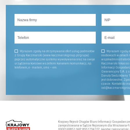
Wyrażam zgodę na otrzymywanie ofert usług podmiotów
Wyrażam zgodę n
z Grupy Kaczmarski (www.kaczmarskigroup.pl/grupa)
osobowych w celach 
poprzez automatyczne systemy wywoływania oraz na swoje
współadministratorów
urządzenia końcowe wszelkimi kanałami komunikacji, np.
Kaczmarski Inkasso sp
telefonem, e - mailem, sms – em.
Informacji Gospodar
Gwarancyjny S.A. z s
Danuty Siedzikówny 1
jest dobrowolne. Zg
czasie. Kontakt do in
iod@kaczmarskigrou
Krajowy Rejestr Długów Biuro Informacji Gospodarczej
zarejestrowana w Sądzie Rejonowym dla Wrocławia-Fa
0000169851;NIP: 8951794707; kapitał założycielski: 