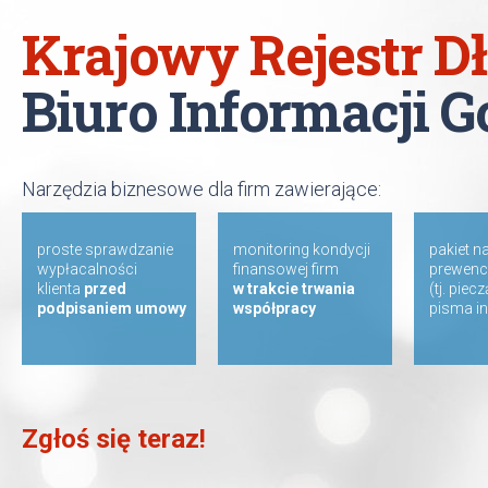
Krajowy Rejestr 
Biuro Informacji 
Narzędzia biznesowe dla firm zawierające:
proste sprawdzanie
monitoring kondycji
pakiet n
wypłacalności
finansowej firm
prewenc
klienta
przed
w trakcie trwania
(tj. piec
podpisaniem umowy
współpracy
pisma i
Zgłoś się teraz!